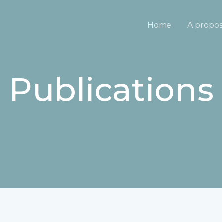
Home
A propo
Publications​